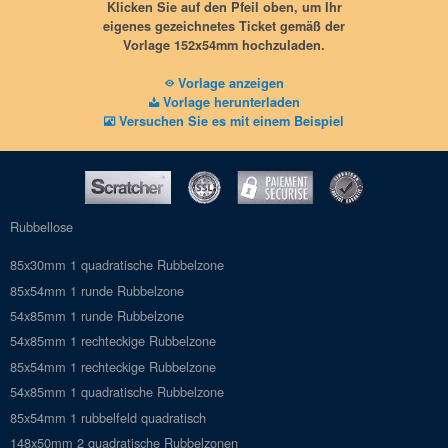
Klicken Sie auf den Pfeil oben, um Ihr
152x54mm
eigenes gezeichnetes Ticket gemäß der
Vektorisiertes PDF (oder JPG), 600dpi
Vorlage 152x54mm hochzuladen.
Keine versteckten Nachrichten
Keine Schnittmarken
Vorlage anzeigen
Vorlage herunterladen
Versuchen Sie es mit einem Beispiel
Rubbellose
85x30mm 1 quadratische Rubbelzone
85x54mm 1 runde Rubbelzone
54x85mm 1 runde Rubbelzone
54x85mm 1 rechteckige Rubbelzone
85x54mm 1 rechteckige Rubbelzone
54x85mm 1 quadratische Rubbelzone
85x54mm 1 rubbelfeld quadratisch
148x50mm 2 quadratische Rubbelzonen