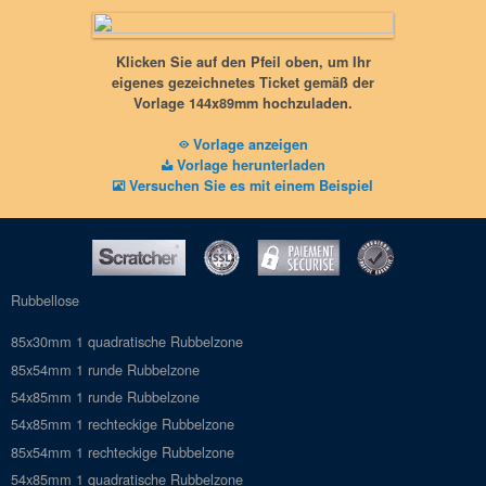
Rubbelbereich
Klicken Sie auf den Pfeil oben, um Ihr
144x89mm
eigenes gezeichnetes Ticket gemäß der
Vektorisiertes PDF (oder JPG), 600dpi
Vorlage 144x89mm hochzuladen.
Keine versteckten Nachrichten
Keine Schnittmarken
Vorlage anzeigen
Vorlage herunterladen
Versuchen Sie es mit einem Beispiel
Rubbellose
85x30mm 1 quadratische Rubbelzone
85x54mm 1 runde Rubbelzone
54x85mm 1 runde Rubbelzone
54x85mm 1 rechteckige Rubbelzone
85x54mm 1 rechteckige Rubbelzone
54x85mm 1 quadratische Rubbelzone