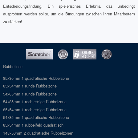
Entscheidungsfindung. Ein spielerisches Erlebnis, das unbedingt
ausprobiert werden sollte, um die Bindungen zwischen Ihren Mitarbeitern
zu stärken!
Rubbellose
85x30mm 1 quadratische Rubbelzone
85x54mm 1 runde Rubbelzone
54x85mm 1 runde Rubbelzone
54x85mm 1 rechteckige Rubbelzone
85x54mm 1 rechteckige Rubbelzone
54x85mm 1 quadratische Rubbelzone
85x54mm 1 rubbelfeld quadratisch
148x50mm 2 quadratische Rubbelzonen