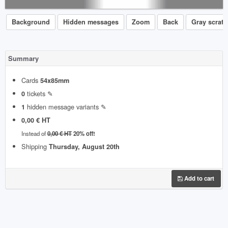
Background
Hidden messages
Zoom
Back
Gray scratc
Summary
Cards
54x85mm
tickets ✎
0
hidden message variants ✎
1
0,00 € HT
Instead of
0,00 € HT
20% off!
Shipping
Thursday, August 20th
Add to cart