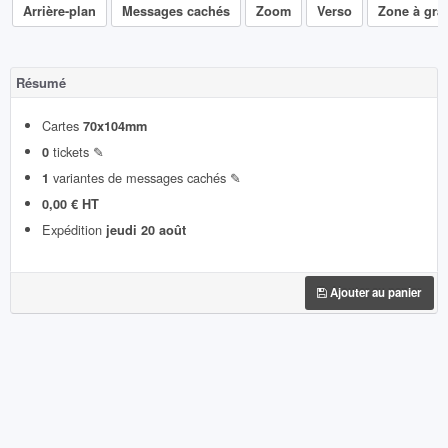
Arrière-plan
Messages cachés
Zoom
Verso
Zone à grat
Résumé
Cartes
70x104mm
tickets ✎
0
variantes de messages cachés ✎
1
0,00 € HT
Expédition
jeudi 20 août
Ajouter au panier